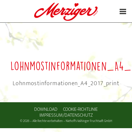
7. September 2017
Lohnmostinformationen_A4_
Lohnmostinformationen_A4_2017_print
DOWNLOAD
COOKIE-RICHTLINIE
IMPRESSUM/DATENSCHUTZ
© 2026 – Alle Rechte vorbehalten – Niehoffs Vaihinger Fruchtsaft GmbH