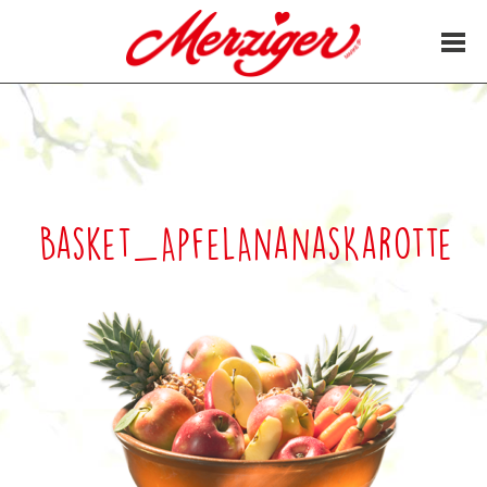
5. Juli 2017
Basket_ApfelAnanasKarotte