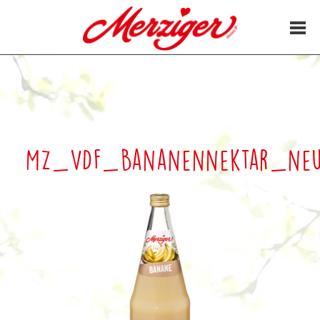
27. Januar 2022
MZ_VDF_Bananennektar_ne